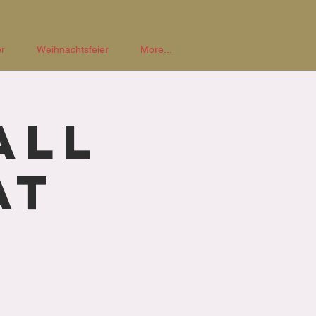
r
Weihnachtsfeier
More...
All
at