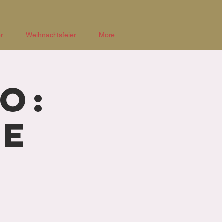
r
Weihnachtsfeier
More...
o:
se