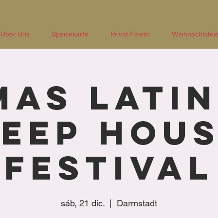
Über Uns
Speisekarte
Privat Feiern
Weihnachtsfeie
MAS Latin
eep Hou
Festival
sáb, 21 dic.
  |  
Darmstadt