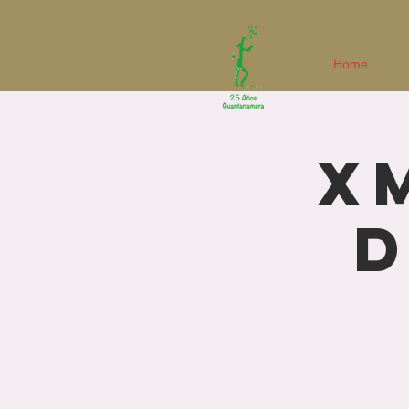
Home
X
D