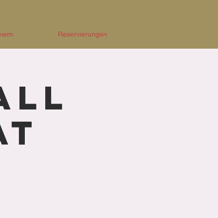
eiern
Reservierungen
All
at